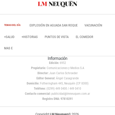
EXPLOSIÓN EN AGUADA SAN ROQUE
VACUNACIÓN
TEMAS DEL DÍA
+SALUD
+HISTORIAS
PUNTOS DE VISTA
EL COMEDOR
MAS E
Información
Edición:
6952
Propietario:
Comunicaciones y Medios S.A
Director:
Juan Carlos Schroeder
Editor General:
Ángel Casagrande
Domicilio:
Fotheringham 445, Neuquén (CP 8300)
Teléfono:
(0299) 449 0400 / 449 0410
Contacto comercial:
publicidad@lmneuquen.com.ar
Registro DNA: 97810291
Copyright
LM Neuquen
© 2026,