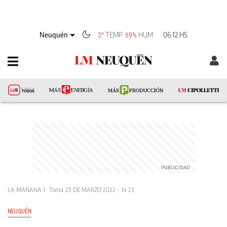
Neuquén
TEMP
HUM
06:12 HS
3°
69%
LA MAÑANA
Toma
25 DE MARZO 2022 - 14:23
NEUQUÉN