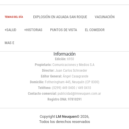
EXPLOSIÓN EN AGUADA SAN ROQUE
VACUNACIÓN
TEMAS DEL DÍA
+SALUD
+HISTORIAS
PUNTOS DE VISTA
EL COMEDOR
MAS E
Información
Edición:
6950
Propietario:
Comunicaciones y Medios S.A
Director:
Juan Carlos Schroeder
Editor General:
Ángel Casagrande
Domicilio:
Fotheringham 445, Neuquén (CP 8300)
Teléfono:
(0299) 449 0400 / 449 0410
Contacto comercial:
publicidad@lmneuquen.com.ar
Registro DNA: 97810291
Copyright
LM Neuquen
© 2026,
Todos los derechos reservados