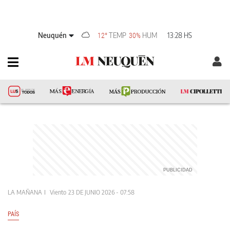
Neuquén
TEMP
HUM
13:28 HS
12°
30%
LA MAÑANA
Viento
23 DE JUNIO 2026 - 07:58
PAÍS