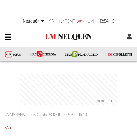
Neuquén
TEMP
HUM
12:54 HS
12°
30%
LA MAÑANA
Luis Caputo
23 DE JULIO 2025 - 16:40
PAÍS