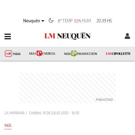
Neuquén
TEMP
HUM
20:39 HS
8°
52%
LA MAÑANA
Créditos
31 DE JULIO 2025 - 10:01
PAÍS