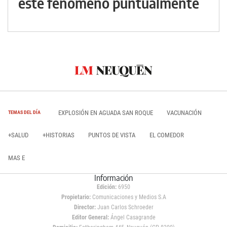
este fenómeno puntualmente
EXPLOSIÓN EN AGUADA SAN ROQUE
VACUNACIÓN
TEMAS DEL DÍA
+SALUD
+HISTORIAS
PUNTOS DE VISTA
EL COMEDOR
MAS E
Información
Edición:
6950
Propietario:
Comunicaciones y Medios S.A
Director:
Juan Carlos Schroeder
Editor General:
Ángel Casagrande