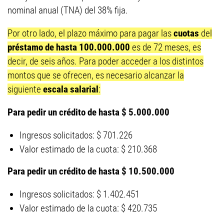
nominal anual (TNA) del 38% fija.
Por otro lado, el plazo máximo para pagar las
cuotas
del
préstamo de hasta 100.000.000
es de 72 meses, es
decir, de seis años. Para poder acceder a los distintos
montos que se ofrecen, es necesario alcanzar la
siguiente
escala salarial
:
Para pedir un crédito de hasta $ 5.000.000
Ingresos solicitados: $ 701.226
Valor estimado de la cuota: $ 210.368
Para pedir un crédito de hasta $ 10.500.000
Ingresos solicitados: $ 1.402.451
Valor estimado de la cuota: $ 420.735