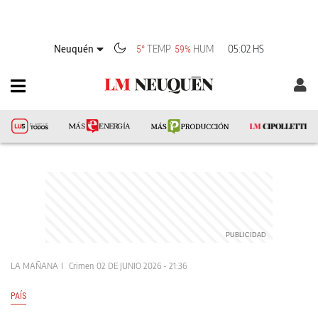
Neuquén
TEMP
HUM
05:02 HS
5°
59%
LA MAÑANA
Crimen
02 DE JUNIO 2026 - 21:36
PAÍS