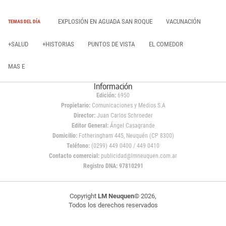
EXPLOSIÓN EN AGUADA SAN ROQUE
VACUNACIÓN
TEMAS DEL DÍA
+SALUD
+HISTORIAS
PUNTOS DE VISTA
EL COMEDOR
MAS E
Información
Edición:
6950
Propietario:
Comunicaciones y Medios S.A
Director:
Juan Carlos Schroeder
Editor General:
Ángel Casagrande
Domicilio:
Fotheringham 445, Neuquén (CP 8300)
Teléfono:
(0299) 449 0400 / 449 0410
Contacto comercial:
publicidad@lmneuquen.com.ar
Registro DNA: 97810291
Copyright
LM Neuquen
© 2026,
Todos los derechos reservados