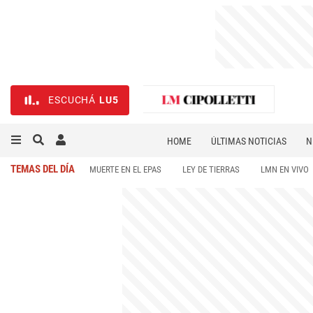
ESCUCHÁ
LU5
HOME
ÚLTIMAS NOTICIAS
N
NECROLÓGICAS
DEPORTES
TEMAS DEL DÍA
MUERTE EN EL EPAS
LEY DE TIERRAS
LMN EN VIVO