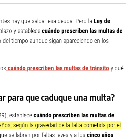
 antes hay que saldar esa deuda. Pero la
Ley de
plazo y establece
cuándo prescriben las multas de
so del tiempo aunque sigan apareciendo en los
mos
cuándo prescriben las multas de tránsito
y qué
ar para que caduque una multa?
89), establece
cuándo prescriben las multas de
 años, según la gravedad de la falta cometida por el
ue se labran por faltas leves y a los
cinco años