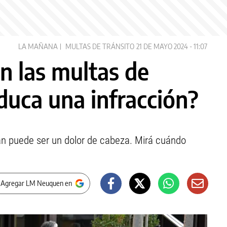
LA MAÑANA
MULTAS DE TRÁNSITO
21 DE MAYO 2024 - 11:07
n las multas de
duca una infracción?
n puede ser un dolor de cabeza. Mirá cuándo
 Agregar LM Neuquen en