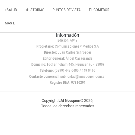
+SALUD
+HISTORIAS
PUNTOS DE VISTA
EL COMEDOR
MAS E
Información
Edición:
6949
Propietario:
Comunicaciones y Medios S.A
Director:
Juan Carlos Schroeder
Editor General:
Ángel Casagrande
Domicilio:
Fotheringham 445, Neuquén (CP 8300)
Teléfono:
(0299) 449 0400 / 449 0410
Contacto comercial:
publicidad@lmneuquen.com.ar
Registro DNA: 97810291
Copyright
LM Neuquen
© 2026,
Todos los derechos reservados