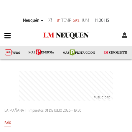
Neuquén
TEMP
HUM
11:00 HS
8°
59%
LA MAÑANA
Impuestos
01 DE JULIO 2026 - 19:50
PAÍS