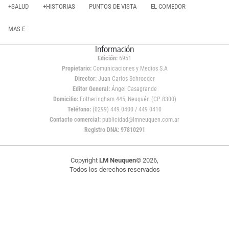
+SALUD
+HISTORIAS
PUNTOS DE VISTA
EL COMEDOR
MAS E
Información
Edición:
6951
Propietario:
Comunicaciones y Medios S.A
Director:
Juan Carlos Schroeder
Editor General:
Ángel Casagrande
Domicilio:
Fotheringham 445, Neuquén (CP 8300)
Teléfono:
(0299) 449 0400 / 449 0410
Contacto comercial:
publicidad@lmneuquen.com.ar
Registro DNA: 97810291
Copyright
LM Neuquen
© 2026,
Todos los derechos reservados