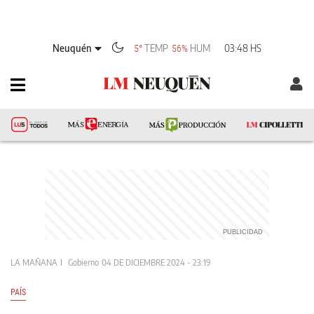
Neuquén
TEMP
HUM
03:48 HS
5°
56%
LA MAÑANA
Gobierno
04 DE DICIEMBRE 2024 - 23:19
PAÍS