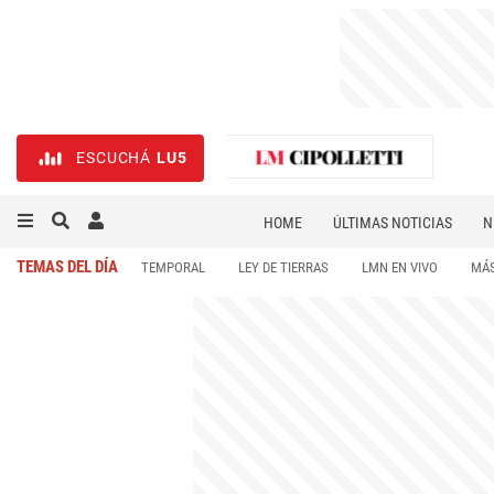
ESCUCHÁ
LU5
HOME
ÚLTIMAS NOTICIAS
N
NECROLÓGICAS
DEPORTES
TEMAS DEL DÍA
TEMPORAL
LEY DE TIERRAS
LMN EN VIVO
MÁS