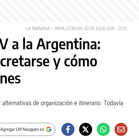
LA MAÑANA
PAPA LEÓN XIV
02 DE JULIO 2026 - 22:13
IV a la Argentina:
cretarse y cómo
ones
lternativas de organización e itinerario. Todavía
 Agregar LM Neuquen en