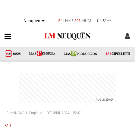
Neuquén
TEMP
HUM
02:22 HS
5°
89%
LA MAÑANA
Empleos
11 DE ABRIL 2024 - 15:07
PAÍS