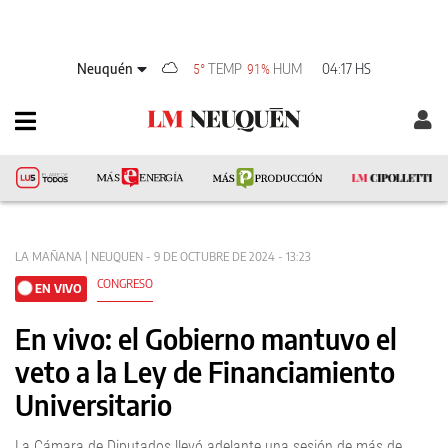
Neuquén
TEMP
HUM
04:17 HS
5°
91%
LA MAÑANA | NEUQUEN - 9 DE OCTUBRE DE 2024 - 13:23
CONGRESO
EN VIVO
En vivo: el Gobierno mantuvo el
veto a la Ley de Financiamiento
Universitario
La Cámara de Diputados llevó adelante una sesión de más de