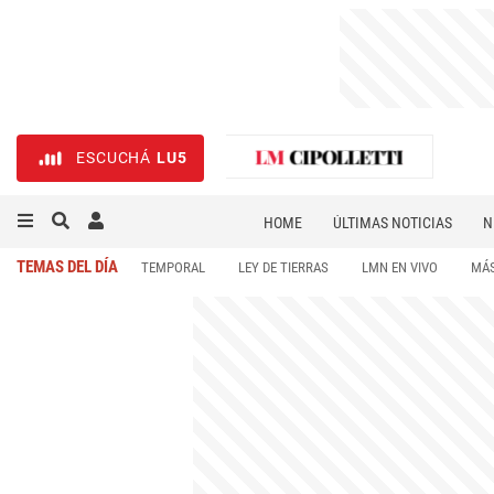
ESCUCHÁ
LU5
HOME
ÚLTIMAS NOTICIAS
N
NECROLÓGICAS
DEPORTES
TEMAS DEL DÍA
TEMPORAL
LEY DE TIERRAS
LMN EN VIVO
MÁS