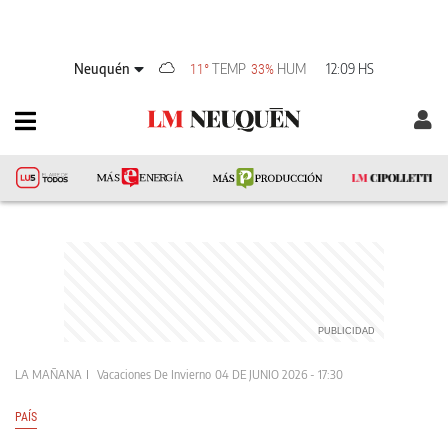
Neuquén
TEMP
HUM
12:09 HS
11°
33%
LA MAÑANA
Vacaciones De Invierno
04 DE JUNIO 2026 - 17:30
PAÍS