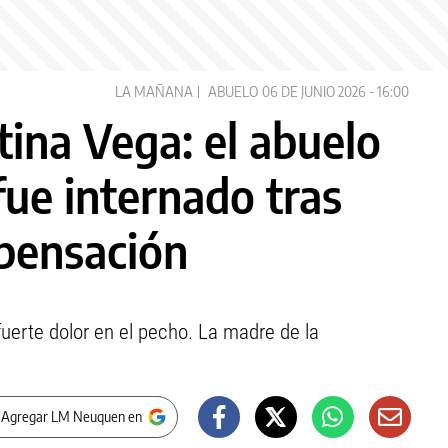
LA MAÑANA
ABUELO
06 DE JUNIO 2026 - 16:00
ina Vega: el abuelo
fue internado tras
pensación
fuerte dolor en el pecho. La madre de la
 Agregar LM Neuquen en