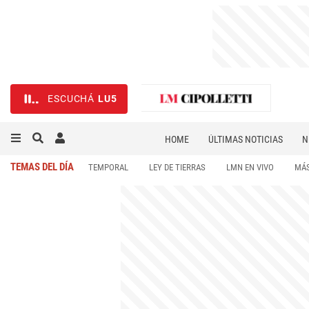
ESCUCHÁ
LU5
HOME
ÚLTIMAS NOTICIAS
N
NECROLÓGICAS
DEPORTES
TEMAS DEL DÍA
TEMPORAL
LEY DE TIERRAS
LMN EN VIVO
MÁS