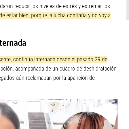
daron reducir los niveles de estrés y extremar los
de estar bien, porque la lucha continúa y no voy a
nternada
cente, continúa internada desde el pasado 29 de
sación, acompañada de un cuadro de deshidratación
legados aún reclamaban por la aparición de