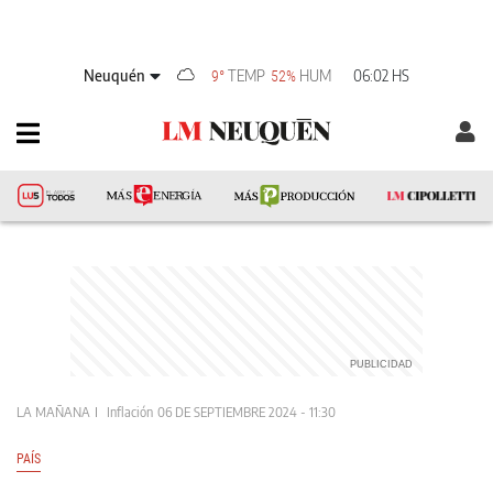
Neuquén
TEMP
HUM
06:02 HS
9°
52%
LA MAÑANA
Inflación
06 DE SEPTIEMBRE 2024 - 11:30
PAÍS