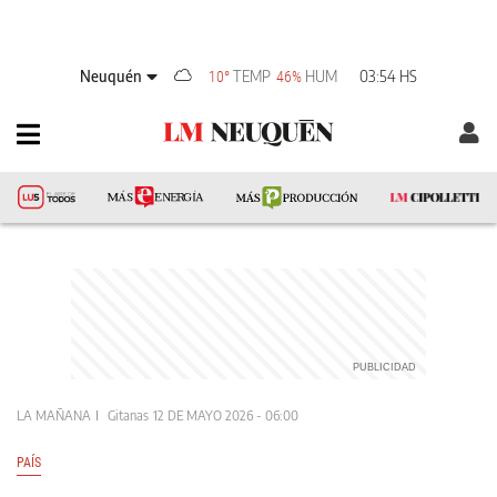
Neuquén
TEMP
HUM
03:54 HS
10°
46%
LA MAÑANA
Gitanas
12 DE MAYO 2026 - 06:00
PAÍS