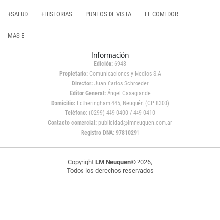
+SALUD
+HISTORIAS
PUNTOS DE VISTA
EL COMEDOR
MAS E
Información
Edición:
6948
Propietario:
Comunicaciones y Medios S.A
Director:
Juan Carlos Schroeder
Editor General:
Ángel Casagrande
Domicilio:
Fotheringham 445, Neuquén (CP 8300)
Teléfono:
(0299) 449 0400 / 449 0410
Contacto comercial:
publicidad@lmneuquen.com.ar
Registro DNA: 97810291
Copyright
LM Neuquen
© 2026,
Todos los derechos reservados