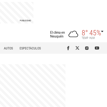
8°
45%
El clima en
Neuquén
TEMP
HUM
AUTOS
ESPECTÁCULOS