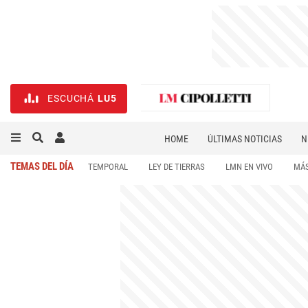
ESCUCHÁ
LU5
HOME
ÚLTIMAS NOTICIAS
N
NECROLÓGICAS
DEPORTES
TEMAS DEL DÍA
TEMPORAL
LEY DE TIERRAS
LMN EN VIVO
MÁS