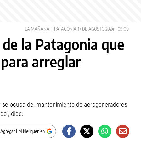
LA MAÑANA
PATAGONIA
17 DE AGOSTO 2024 - 09:00
 de la Patagonia que
 para arreglar
o y se ocupa del mantenimiento de aerogeneradores
do", dice.
 Agregar LM Neuquen en