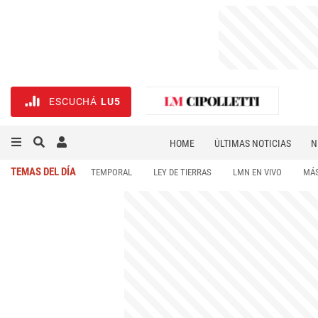
ESCUCHÁ
LU5
HOME
ÚLTIMAS NOTICIAS
N
NECROLÓGICAS
DEPORTES
TEMAS DEL DÍA
TEMPORAL
LEY DE TIERRAS
LMN EN VIVO
MÁS