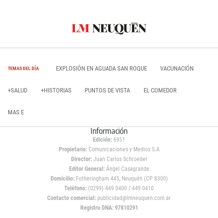
EXPLOSIÓN EN AGUADA SAN ROQUE
VACUNACIÓN
TEMAS DEL DÍA
+SALUD
+HISTORIAS
PUNTOS DE VISTA
EL COMEDOR
MAS E
Información
Edición:
6951
Propietario:
Comunicaciones y Medios S.A
Director:
Juan Carlos Schroeder
Editor General:
Ángel Casagrande
Domicilio:
Fotheringham 445, Neuquén (CP 8300)
Teléfono:
(0299) 449 0400 / 449 0410
Contacto comercial:
publicidad@lmneuquen.com.ar
Registro DNA: 97810291