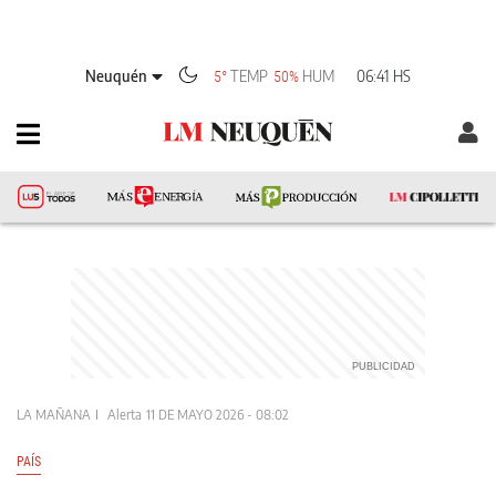
Neuquén
TEMP
HUM
06:41 HS
5°
50%
LA MAÑANA
Alerta
11 DE MAYO 2026 - 08:02
PAÍS