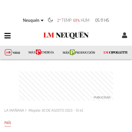
Neuquén
TEMP
HUM
05:11 HS
2°
68%
LA MAÑANA
Moyano
30 DE AGOSTO 2023 - 13:42
PAÍS