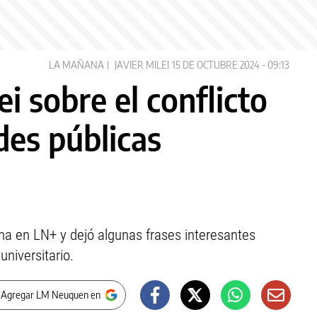
LA MAÑANA
JAVIER MILEI
15 DE OCTUBRE 2024 - 09:13
ei sobre el conflicto
des públicas
na en LN+ y dejó algunas frases interesantes
universitario.
 Agregar LM Neuquen en