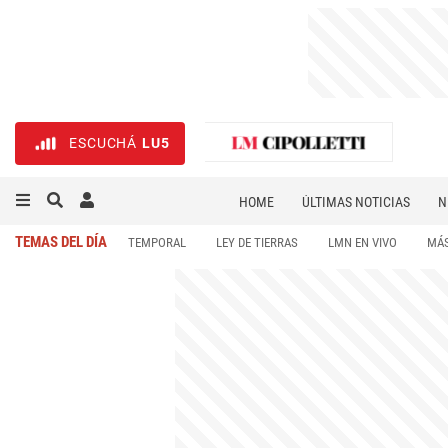
ESCUCHÁ
LU5
HOME
ÚLTIMAS NOTICIAS
N
NECROLÓGICAS
DEPORTES
TEMAS DEL DÍA
TEMPORAL
LEY DE TIERRAS
LMN EN VIVO
MÁS