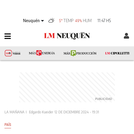
Neuquén
TEMP
HUM
11:47 HS
5°
49%
LA MAÑANA
Edgardo Kueider
12 DE DICIEMBRE 2024 - 19:31
PAÍS