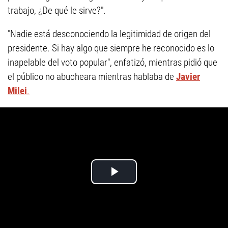
trabajo, ¿De qué le sirve?".
"Nadie está desconociendo la legitimidad de origen del
presidente. Si hay algo que siempre he reconocido es lo
inapelable del voto popular", enfatizó, mientras pidió que
el público no abucheara mientras hablaba de
Javier
Milei
.