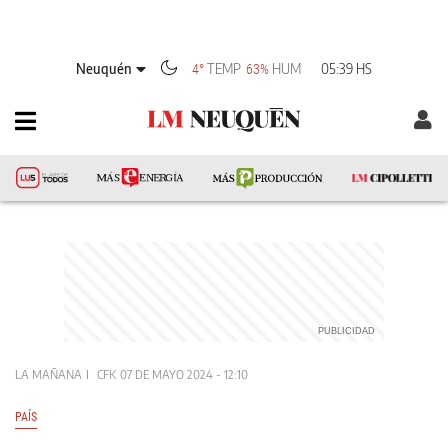
Neuquén
TEMP
HUM
05:39 HS
4°
63%
LA MAÑANA
CFK
07 DE MAYO 2024 - 12:10
PAÍS