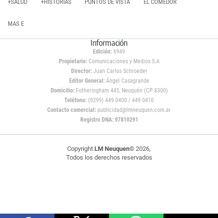
+SALUD
+HISTORIAS
PUNTOS DE VISTA
EL COMEDOR
MAS E
Información
Edición:
6949
Propietario:
Comunicaciones y Medios S.A
Director:
Juan Carlos Schroeder
Editor General:
Ángel Casagrande
Domicilio:
Fotheringham 445, Neuquén (CP 8300)
Teléfono:
(0299) 449 0400 / 449 0410
Contacto comercial:
publicidad@lmneuquen.com.ar
Registro DNA: 97810291
Copyright
LM Neuquen
© 2026,
Todos los derechos reservados