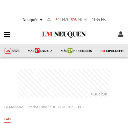
Neuquén
TEMP
HUM
11:34 HS
8°
59%
LA MAÑANA
Precios Justos
17 DE ENERO 2023 - 10:38
PAÍS