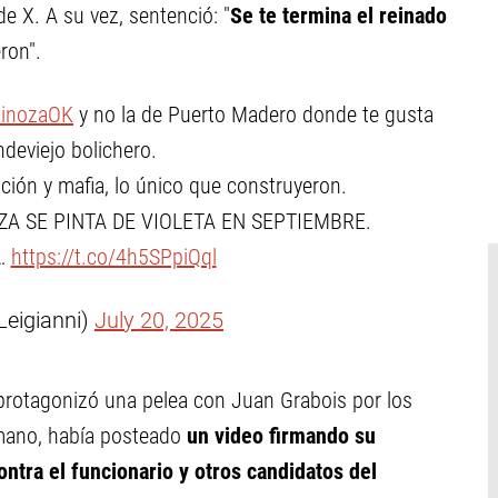
de X. A su vez, sentenció: "
Se te termina el reinado
ron".
inozaOK
y no la de Puerto Madero donde te gusta
ndeviejo bolichero.
pción y mafia, lo único que construyeron.
ZA SE PINTA DE VIOLETA EN SEPTIEMBRE.
…
https://t.co/4h5SPpiQql
Leigianni)
July 20, 2025
 protagonizó una pelea con Juan Grabois por los
umano, había posteado
un video firmando su
tra el funcionario y otros candidatos del