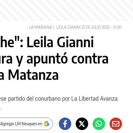
LA MAÑANA
LEILA GIANNI
21 DE JULIO 2025 - 11:30
he": Leila Gianni
ura y apuntó contra
La Matanza
ese partido del conurbano por La Libertad Avanza.
.
 Agregar LM Neuquen en