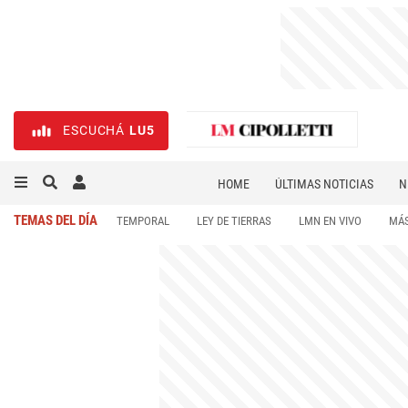
ESCUCHÁ
LU5
HOME
ÚLTIMAS NOTICIAS
N
NECROLÓGICAS
DEPORTES
TEMAS DEL DÍA
TEMPORAL
LEY DE TIERRAS
LMN EN VIVO
MÁS