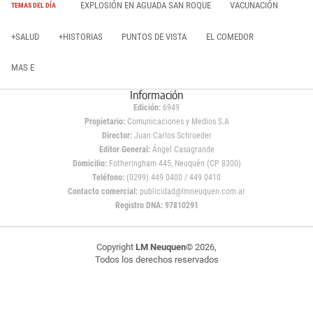
EXPLOSIÓN EN AGUADA SAN ROQUE
VACUNACIÓN
TEMAS DEL DÍA
+SALUD
+HISTORIAS
PUNTOS DE VISTA
EL COMEDOR
MAS E
Información
Edición:
6949
Propietario:
Comunicaciones y Medios S.A
Director:
Juan Carlos Schroeder
Editor General:
Ángel Casagrande
Domicilio:
Fotheringham 445, Neuquén (CP 8300)
Teléfono:
(0299) 449 0400 / 449 0410
Contacto comercial:
publicidad@lmneuquen.com.ar
Registro DNA: 97810291
Copyright
LM Neuquen
© 2026,
Todos los derechos reservados