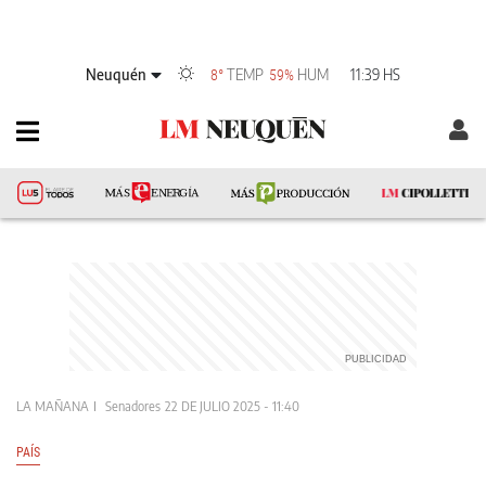
Neuquén
TEMP
HUM
11:39 HS
8°
59%
LA MAÑANA
Senadores
22 DE JULIO 2025 - 11:40
PAÍS