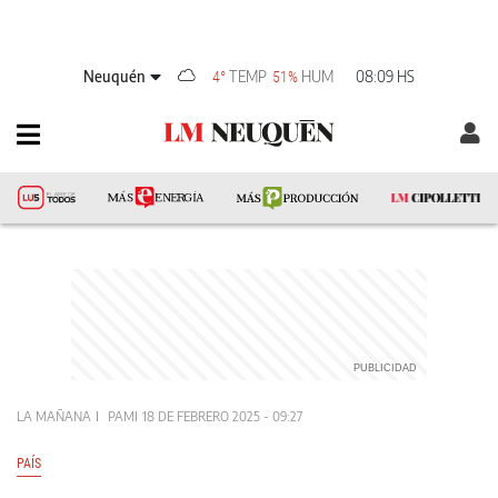
Neuquén
TEMP
HUM
08:09 HS
4°
51%
LA MAÑANA
PAMI
18 DE FEBRERO 2025 - 09:27
PAÍS