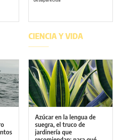
CIENCIA Y VIDA
Azúcar en la lengua de
ro
suegra, el truco de
entos
jardinería que
recomiendan: para qué