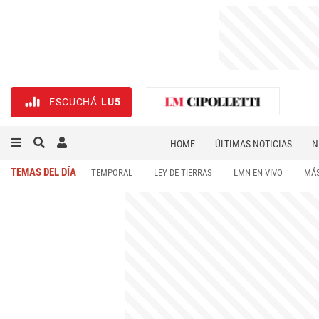
ESCUCHÁ
LU5
HOME
ÚLTIMAS NOTICIAS
N
NECROLÓGICAS
DEPORTES
TEMAS DEL DÍA
TEMPORAL
LEY DE TIERRAS
LMN EN VIVO
MÁS