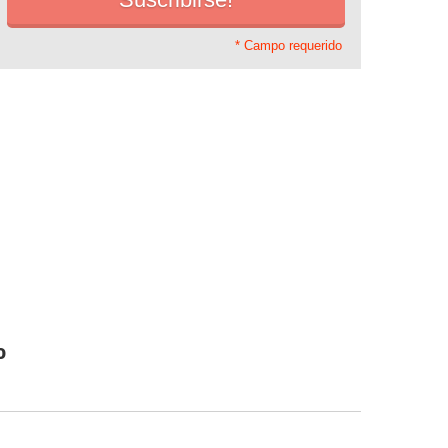
* Campo requerido
o