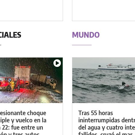
CIALES
MUNDO
esionante choque
Tras 55 horas
iple y vuelco en la
ininterrumpidas dent
 22: fue entre un
del agua y cuatro int
ón y tres autos
fallidos, cruzó el mar