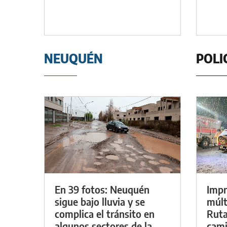
NEUQUÉN
POLI
En 39 fotos: Neuquén
Impr
sigue bajo lluvia y se
múlt
complica el tránsito en
Ruta
algunos sectores de la
cami