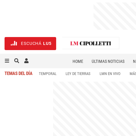
ESCUCHÁ
LU5
HOME
ÚLTIMAS NOTICIAS
N
NECROLÓGICAS
DEPORTES
TEMAS DEL DÍA
TEMPORAL
LEY DE TIERRAS
LMN EN VIVO
MÁS