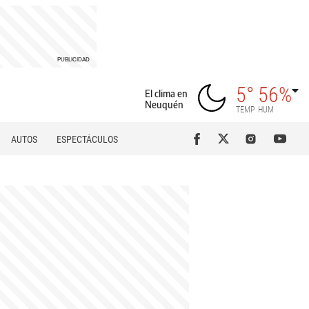
5°
56%
El clima en
Neuquén
TEMP
HUM
AUTOS
ESPECTÁCULOS