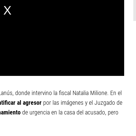
nús, donde intervino la fiscal Natalia Milione. En el
ificar al agresor
por las imágenes y el Juzgado de
anamiento
de urgencia en la casa del acusado, pero