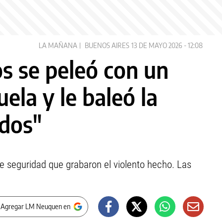
LA MAÑANA
BUENOS AIRES
13 DE MAYO 2026 - 12:08
s se peleó con un
la y le baleó la
odos"
de seguridad que grabaron el violento hecho. Las
 Agregar LM Neuquen en