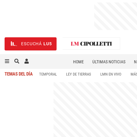
ESCUCHÁ
LU5
HOME
ÚLTIMAS NOTICIAS
N
NECROLÓGICAS
DEPORTES
TEMAS DEL DÍA
TEMPORAL
LEY DE TIERRAS
LMN EN VIVO
MÁS