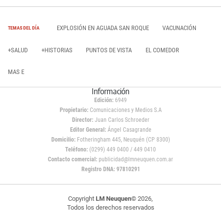
EXPLOSIÓN EN AGUADA SAN ROQUE
VACUNACIÓN
TEMAS DEL DÍA
+SALUD
+HISTORIAS
PUNTOS DE VISTA
EL COMEDOR
MAS E
Información
Edición:
6949
Propietario:
Comunicaciones y Medios S.A
Director:
Juan Carlos Schroeder
Editor General:
Ángel Casagrande
Domicilio:
Fotheringham 445, Neuquén (CP 8300)
Teléfono:
(0299) 449 0400 / 449 0410
Contacto comercial:
publicidad@lmneuquen.com.ar
Registro DNA: 97810291
Copyright
LM Neuquen
© 2026,
Todos los derechos reservados