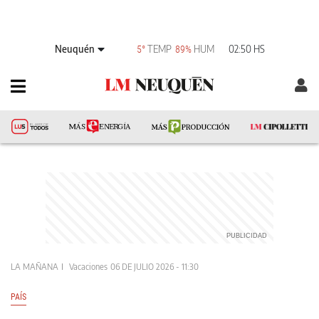
Neuquén
TEMP
HUM
02:50 HS
5°
89%
LA MAÑANA
Vacaciones
06 DE JULIO 2026 - 11:30
PAÍS