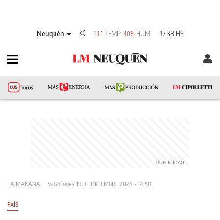
Neuquén
TEMP
HUM
17:38 HS
11°
40%
LA MAÑANA
Vacaciones
19 DE DICIEMBRE 2024 - 14:58
PAÍS