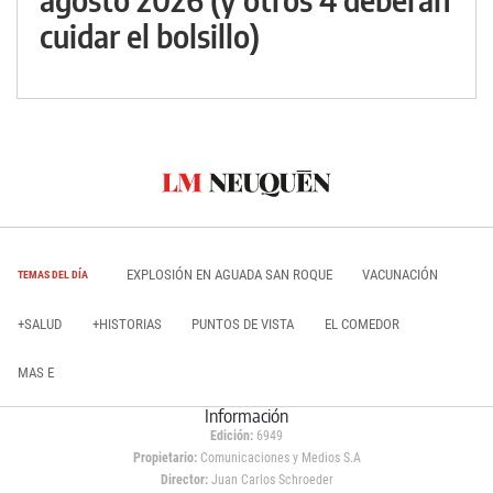
cuidar el bolsillo)
EXPLOSIÓN EN AGUADA SAN ROQUE
VACUNACIÓN
TEMAS DEL DÍA
+SALUD
+HISTORIAS
PUNTOS DE VISTA
EL COMEDOR
MAS E
Información
Edición:
6949
Propietario:
Comunicaciones y Medios S.A
Director:
Juan Carlos Schroeder