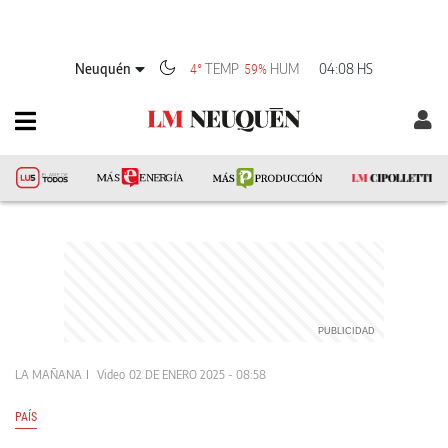
Neuquén
TEMP
HUM
04:08 HS
4°
59%
LA MAÑANA
Video
02 DE ENERO 2025 - 08:58
PAÍS