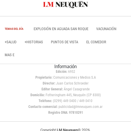
EXPLOSIÓN EN AGUADA SAN ROQUE
VACUNACIÓN
TEMAS DEL DÍA
+SALUD
+HISTORIAS
PUNTOS DE VISTA
EL COMEDOR
MAS E
Información
Edición:
6952
Propietario:
Comunicaciones y Medios S.A
Director:
Juan Carlos Schroeder
Editor General:
Ángel Casagrande
Domicilio:
Fotheringham 445, Neuquén (CP 8300)
Teléfono:
(0299) 449 0400 / 449 0410
Contacto comercial:
publicidad@lmneuquen.com.ar
Registro DNA: 97810291
Copyright
LM Neuquen
© 2026,