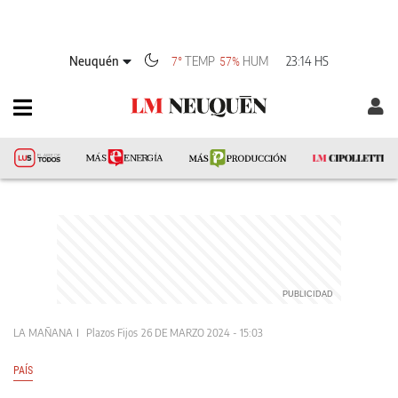
Neuquén
TEMP
HUM
23:14 HS
7°
57%
LA MAÑANA
Plazos Fijos
26 DE MARZO 2024 - 15:03
PAÍS