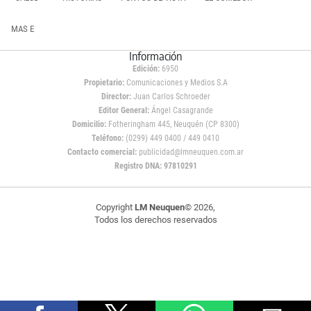
MAS E
Información
Edición:
6950
Propietario:
Comunicaciones y Medios S.A
Director:
Juan Carlos Schroeder
Editor General:
Ángel Casagrande
Domicilio:
Fotheringham 445, Neuquén (CP 8300)
Teléfono:
(0299) 449 0400 / 449 0410
Contacto comercial:
publicidad@lmneuquen.com.ar
Registro DNA: 97810291
Copyright
LM Neuquen
© 2026,
Todos los derechos reservados