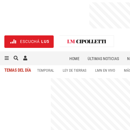
ESCUCHÁ
LU5
HOME
ÚLTIMAS NOTICIAS
N
NECROLÓGICAS
DEPORTES
TEMAS DEL DÍA
TEMPORAL
LEY DE TIERRAS
LMN EN VIVO
MÁS