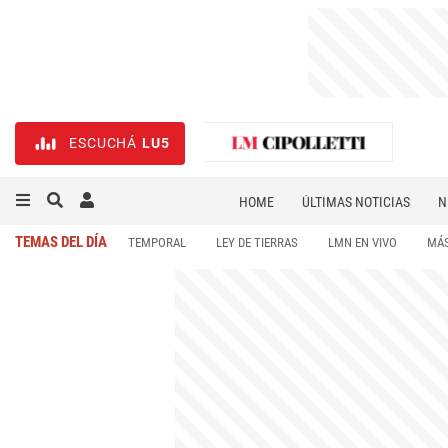
ESCUCHÁ
LU5
HOME
ÚLTIMAS NOTICIAS
N
NECROLÓGICAS
DEPORTES
TEMAS DEL DÍA
TEMPORAL
LEY DE TIERRAS
LMN EN VIVO
MÁS