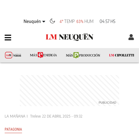
Neuquén
TEMP
HUM
04:57 HS
4°
63%
LA MAÑANA
Trelew
22 DE ABRIL 2025 - 09:32
PATAGONIA