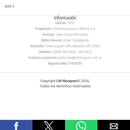
MAS E
Información
Edición:
6952
Propietario:
Comunicaciones y Medios S.A
Director:
Juan Carlos Schroeder
Editor General:
Ángel Casagrande
Domicilio:
Fotheringham 445, Neuquén (CP 8300)
Teléfono:
(0299) 449 0400 / 449 0410
Contacto comercial:
publicidad@lmneuquen.com.ar
Registro DNA: 97810291
Copyright
LM Neuquen
© 2026,
Todos los derechos reservados