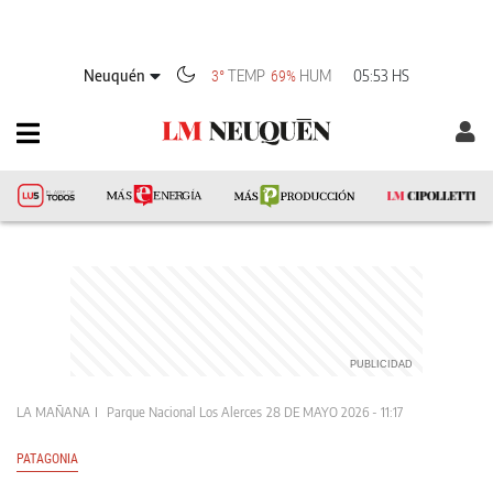
Neuquén
TEMP
HUM
05:53 HS
3°
69%
LA MAÑANA
Parque Nacional Los Alerces
28 DE MAYO 2026 - 11:17
PATAGONIA