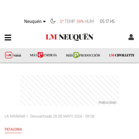
Neuquén
TEMP
HUM
05:17 HS
5°
59%
LA MAÑANA
Descuartizado
28 DE MAYO 2026 - 09:58
PATAGONIA