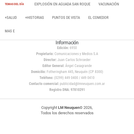
EXPLOSIÓN EN AGUADA SAN ROQUE
VACUNACIÓN
TEMAS DEL DÍA
+SALUD
+HISTORIAS
PUNTOS DE VISTA
EL COMEDOR
MAS E
Información
Edición:
6950
Propietario:
Comunicaciones y Medios S.A
Director:
Juan Carlos Schroeder
Editor General:
Ángel Casagrande
Domicilio:
Fotheringham 445, Neuquén (CP 8300)
Teléfono:
(0299) 449 0400 / 449 0410
Contacto comercial:
publicidad@lmneuquen.com.ar
Registro DNA: 97810291
Copyright
LM Neuquen
© 2026,
Todos los derechos reservados