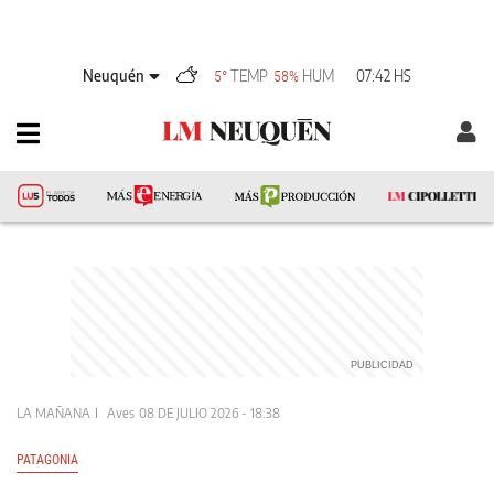
Neuquén
TEMP
HUM
07:42 HS
5°
58%
LA MAÑANA
Aves
08 DE JULIO 2026 - 18:38
PATAGONIA