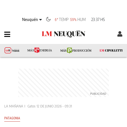
Neuquén
TEMP
HUM
23:37 HS
6°
59%
LA MAÑANA
Gatos
12 DE JUNIO 2026 - 09:31
PATAGONIA