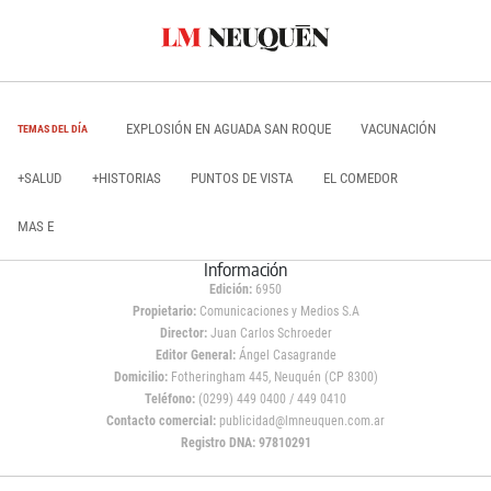
EXPLOSIÓN EN AGUADA SAN ROQUE
VACUNACIÓN
TEMAS DEL DÍA
+SALUD
+HISTORIAS
PUNTOS DE VISTA
EL COMEDOR
MAS E
Información
Edición:
6950
Propietario:
Comunicaciones y Medios S.A
Director:
Juan Carlos Schroeder
Editor General:
Ángel Casagrande
Domicilio:
Fotheringham 445, Neuquén (CP 8300)
Teléfono:
(0299) 449 0400 / 449 0410
Contacto comercial:
publicidad@lmneuquen.com.ar
Registro DNA: 97810291