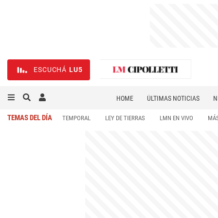
ESCUCHÁ
LU5
HOME
ÚLTIMAS NOTICIAS
N
NECROLÓGICAS
DEPORTES
TEMAS DEL DÍA
TEMPORAL
LEY DE TIERRAS
LMN EN VIVO
MÁS