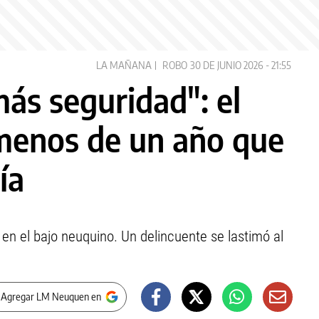
LA MAÑANA
ROBO
30 DE JUNIO 2026 - 21:55
ás seguridad": el
menos de un año que
ía
en el bajo neuquino. Un delincuente se lastimó al
 Agregar LM Neuquen en