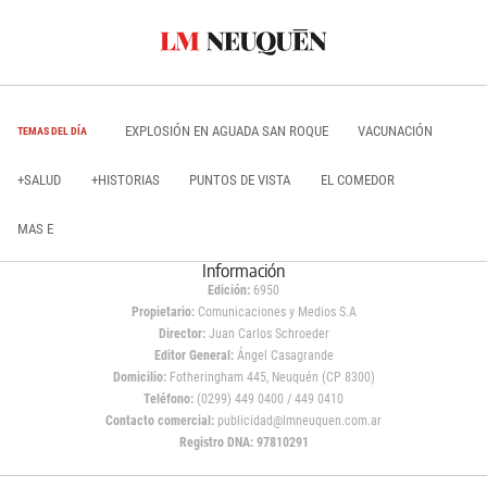
EXPLOSIÓN EN AGUADA SAN ROQUE
VACUNACIÓN
TEMAS DEL DÍA
+SALUD
+HISTORIAS
PUNTOS DE VISTA
EL COMEDOR
MAS E
Información
Edición:
6950
Propietario:
Comunicaciones y Medios S.A
Director:
Juan Carlos Schroeder
Editor General:
Ángel Casagrande
Domicilio:
Fotheringham 445, Neuquén (CP 8300)
Teléfono:
(0299) 449 0400 / 449 0410
Contacto comercial:
publicidad@lmneuquen.com.ar
Registro DNA: 97810291