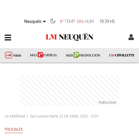
Neuquén
TEMP
HUM
19:39 HS
9°
50%
LA MAÑANA
San Lorenzo Norte
22 DE ABRIL 2025 - 11:07
POLICIALES