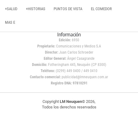
+SALUD
+HISTORIAS
PUNTOS DE VISTA
EL COMEDOR
MAS E
Información
Edición:
6950
Propietario:
Comunicaciones y Medios S.A
Director:
Juan Carlos Schroeder
Editor General:
Ángel Casagrande
Domicilio:
Fotheringham 445, Neuquén (CP 8300)
Teléfono:
(0299) 449 0400 / 449 0410
Contacto comercial:
publicidad@lmneuquen.com.ar
Registro DNA: 97810291
Copyright
LM Neuquen
© 2026,
Todos los derechos reservados