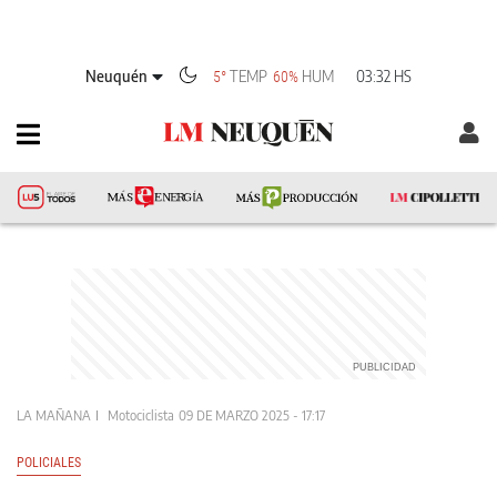
Neuquén
TEMP
HUM
03:32 HS
5°
60%
LA MAÑANA
Motociclista
09 DE MARZO 2025 - 17:17
POLICIALES