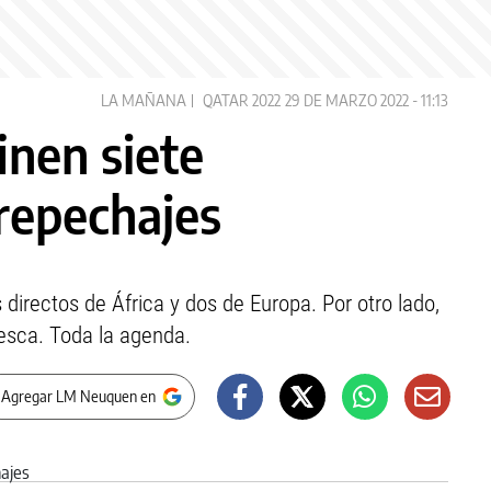
LA MAÑANA
QATAR 2022
29 DE MARZO 2022 - 11:13
inen siete
 repechajes
directos de África y dos de Europa. Por otro lado,
esca. Toda la agenda.
 Agregar LM Neuquen en