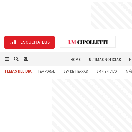
ESCUCHÁ
LU5
HOME
ÚLTIMAS NOTICIAS
N
NECROLÓGICAS
DEPORTES
TEMAS DEL DÍA
TEMPORAL
LEY DE TIERRAS
LMN EN VIVO
MÁS