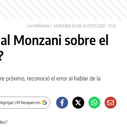
LA MAÑANA
MONZANI
03 DE AGOSTO 2021 - 17:32
jal Monzani sobre el
?
e próximo, reconoció el error al hablar de la
 Agregar LM Neuquen en