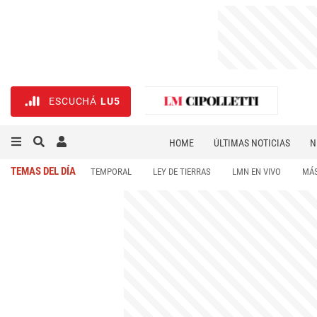
ESCUCHÁ
LU5
HOME
ÚLTIMAS NOTICIAS
N
NECROLÓGICAS
DEPORTES
TEMAS DEL DÍA
TEMPORAL
LEY DE TIERRAS
LMN EN VIVO
MÁS