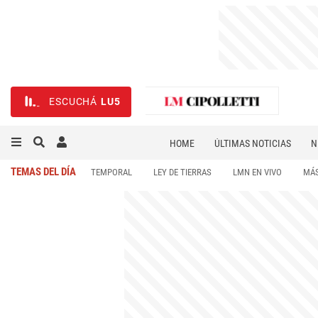
ESCUCHÁ
LU5
HOME
ÚLTIMAS NOTICIAS
N
NECROLÓGICAS
DEPORTES
TEMAS DEL DÍA
TEMPORAL
LEY DE TIERRAS
LMN EN VIVO
MÁS