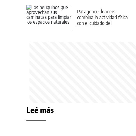
Patagonia Cleaners
combina la actividad física
con el cuidado del
medioambiente en
Neuquén: de qué se trata
Leé más