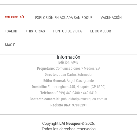
EXPLOSIÓN EN AGUADA SAN ROQUE
VACUNACIÓN
TEMAS DEL DÍA
+SALUD
+HISTORIAS
PUNTOS DE VISTA
EL COMEDOR
MAS E
Información
Edición:
6948
Propietario:
Comunicaciones y Medios S.A
Director:
Juan Carlos Schroeder
Editor General:
Ángel Casagrande
Domicilio:
Fotheringham 445, Neuquén (CP 8300)
Teléfono:
(0299) 449 0400 / 449 0410
Contacto comercial:
publicidad@lmneuquen.com.ar
Registro DNA: 97810291
Copyright
LM Neuquen
© 2026,
Todos los derechos reservados