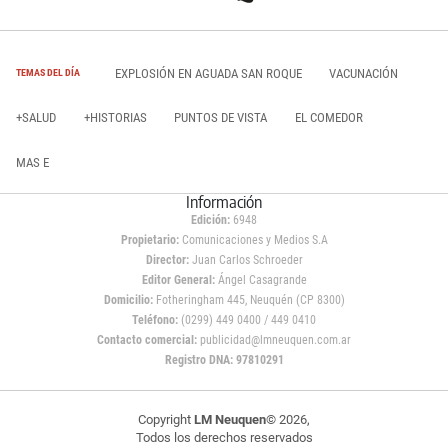
EXPLOSIÓN EN AGUADA SAN ROQUE
VACUNACIÓN
TEMAS DEL DÍA
+SALUD
+HISTORIAS
PUNTOS DE VISTA
EL COMEDOR
MAS E
Información
Edición:
6948
Propietario:
Comunicaciones y Medios S.A
Director:
Juan Carlos Schroeder
Editor General:
Ángel Casagrande
Domicilio:
Fotheringham 445, Neuquén (CP 8300)
Teléfono:
(0299) 449 0400 / 449 0410
Contacto comercial:
publicidad@lmneuquen.com.ar
Registro DNA: 97810291
Copyright
LM Neuquen
© 2026,
Todos los derechos reservados