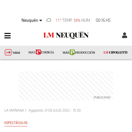
Neuquén
TEMP
HUM
00:16 HS
11°
39%
LA MAÑANA
Agapornis
31 DE JULIO 2022 - 15:30
ESPECTÁCULOS