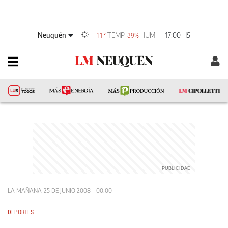
Neuquén
TEMP
HUM
17:00 HS
11°
39%
LA MAÑANA
25 DE JUNIO 2008 - 00:00
DEPORTES