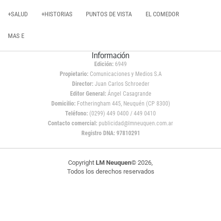
+SALUD
+HISTORIAS
PUNTOS DE VISTA
EL COMEDOR
MAS E
Información
Edición:
6949
Propietario:
Comunicaciones y Medios S.A
Director:
Juan Carlos Schroeder
Editor General:
Ángel Casagrande
Domicilio:
Fotheringham 445, Neuquén (CP 8300)
Teléfono:
(0299) 449 0400 / 449 0410
Contacto comercial:
publicidad@lmneuquen.com.ar
Registro DNA: 97810291
Copyright
LM Neuquen
© 2026,
Todos los derechos reservados